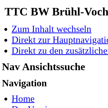
TTC BW Brühl-Voche
Zum Inhalt wechseln
Direkt zur Hauptnaviga
Direkt zu den zusätzlich
Nav Ansichtssuche
Navigation
Home