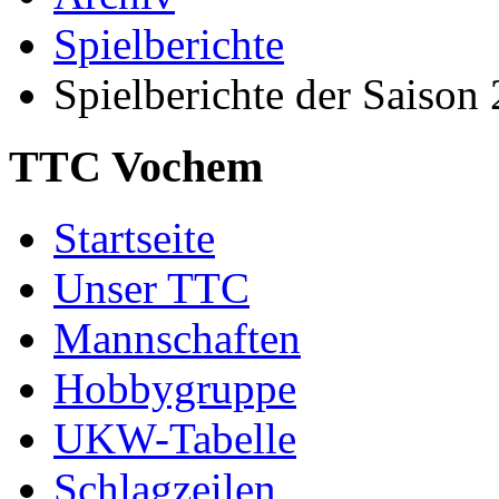
Spielberichte
Spielberichte der Saison
TTC Vochem
Startseite
Unser TTC
Mannschaften
Hobbygruppe
UKW-Tabelle
Schlagzeilen