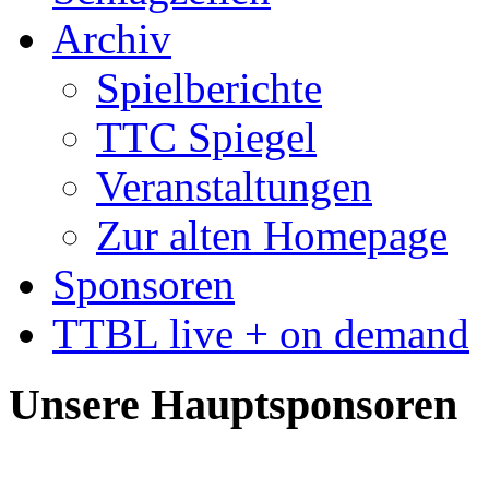
Archiv
Spielberichte
TTC Spiegel
Veranstaltungen
Zur alten Homepage
Sponsoren
TTBL live + on demand
Unsere Hauptsponsoren