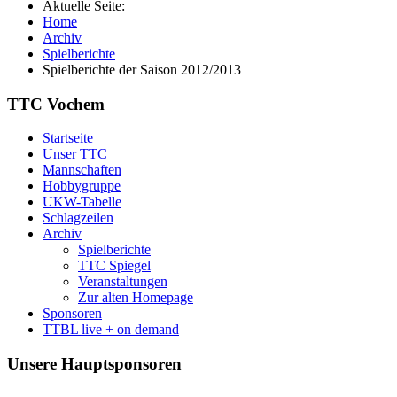
Aktuelle Seite:
Home
Archiv
Spielberichte
Spielberichte der Saison 2012/2013
TTC Vochem
Startseite
Unser TTC
Mannschaften
Hobbygruppe
UKW-Tabelle
Schlagzeilen
Archiv
Spielberichte
TTC Spiegel
Veranstaltungen
Zur alten Homepage
Sponsoren
TTBL live + on demand
Unsere Hauptsponsoren