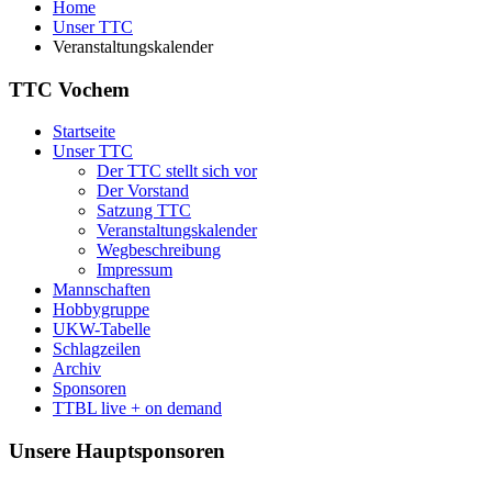
Home
Unser TTC
Veranstaltungskalender
TTC Vochem
Startseite
Unser TTC
Der TTC stellt sich vor
Der Vorstand
Satzung TTC
Veranstaltungskalender
Wegbeschreibung
Impressum
Mannschaften
Hobbygruppe
UKW-Tabelle
Schlagzeilen
Archiv
Sponsoren
TTBL live + on demand
Unsere Hauptsponsoren