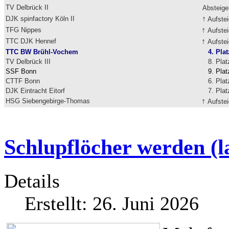
TV Delbrück II
Absteig
↑
DJK spinfactory Köln II
Aufstei
↑
TFG Nippes
Aufstei
↑
TTC DJK Hennef
Aufstei
TTC BW Brühl-Vochem
4. Plat
TV Delbrück III
8. Plat
SSF Bonn
9. Plat
CTTF Bonn
6. Plat
DJK Eintracht Eitorf
7. Plat
↑
HSG Siebengebirge-Thomas
Aufstei
Schlupflöcher werden (l
Details
Erstellt: 26. Juni 2026