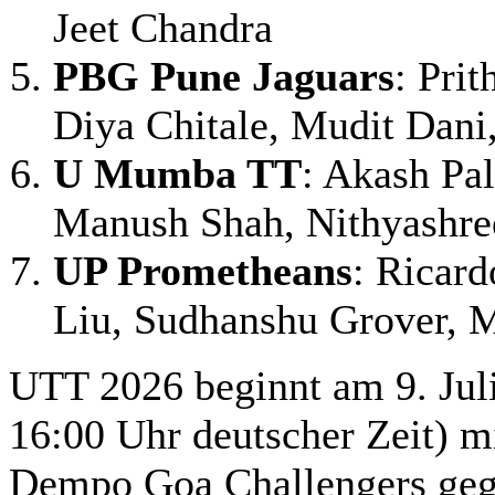
Jeet Chandra
PBG Pune Jaguars
: Prit
Diya Chitale, Mudit Dani
U Mumba TT
: Akash Pal
Manush Shah, Nithyashr
UP Prometheans
: Ricard
Liu, Sudhanshu Grover, 
UTT 2026 beginnt am 9. Juli
16:00 Uhr deutscher Zeit) mi
Dempo Goa Challengers geg